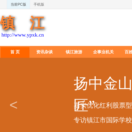
当前PC版
手机版
镇江
http://www.ypxk.cn
首 页
资讯杂谈
镇江旅游
企事业机关
百
扬中金山
<
匠”
嘉实优化红利股票型
专访镇江市国际学校