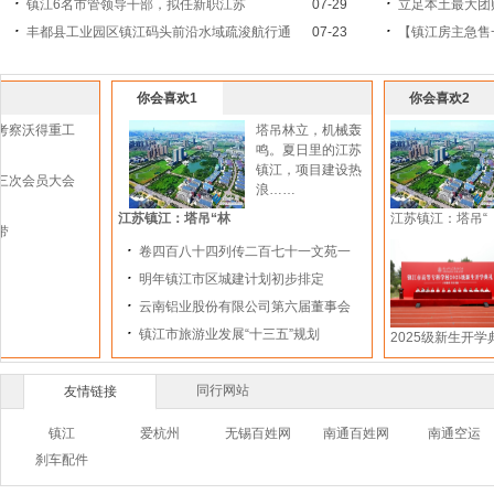
镇江6名市管领导干部，拟任新职江苏
07-29
立足本土最大团
丰都县工业园区镇江码头前沿水域疏浚航行通
07-23
【镇江房主急售
你会喜欢1
你会喜欢2
塔吊林立，机械轰
鸣。夏日里的江苏
镇江，项目建设热
浪……
江苏镇江：塔吊“林
江苏镇江：塔吊“
“中文 职业技
卷四百八十四列传二百七十一文苑一
明年镇江市区城建计划初步排定
云南铝业股份有限公司第六届董事会
镇江市旅游业发展“十三五”规划
2025级新生开学典
镇江市高等
同行网站
友情链接
镇江
爱杭州
无锡百姓网
南通百姓网
南通空运
刹车配件