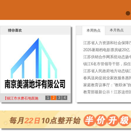
本月热点
猜你喜欢
本周热点
江苏省人力资源和社会保障
2026暑期档电影票房破20
江苏供销合作网系统动态扬
镇江6名市管领导干部，拟
江苏省人民政府地方动态镇
春风送岗促就业家政服务惠
家庭教育议事厅：“教联体”
教育部最新公示！江苏这些
1
2
3
4
【镇江市水磨石地面施