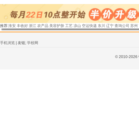
推荐:
淮安
丰收好
浙江
农产品
美容护肤
工艺
凉山
空运快递
东川
辽宁
查询公司
苏州
手机浏览
| 友链;
学校网
© 2010-2026