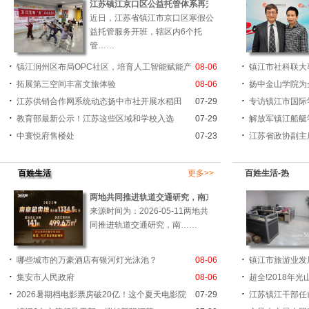
江苏镇江京口区公益托管体系再升级
近日，江苏省镇江市京口区寒假公
益托管服务开班，辖区内6个托
管……
镇江润州区布局OPC社区，培育人工智能赋能产
08-06
镇江市社科联大
拓展第三空间丰富文旅体验
08-06
扬中金山学院为
江苏供销合作网系统动态扬中市社开展水稻田
07-29
专访镇江市国际
教育部最新公示！江苏这些区域和学校入选
07-29
解放军镇江船艇
中寰悦府售楼处
07-23
江苏省政协副主
百姓生活
更多>>
百姓生活-热
两地共同推进轨道交通研究，南京又一条跨市
来源时间为：2026-05-11两地共
同推进轨道交通研究，南……
哪些城市的万豪酒店有银河灯光泳池？
08-06
镇江市旅游业发
集安市人民政府
08-06
超全!2018年
2026暑期档电影票房破20亿！这个夏天电影院
07-29
江苏镇江干部任