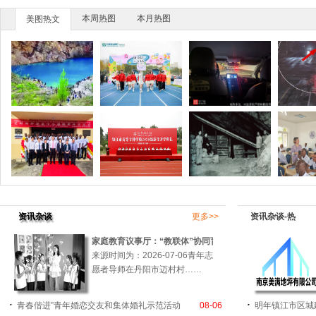
本周热图
本月热图
美图热文
资讯杂谈
更多>>
资讯杂谈-热
家庭教育议事厅：“教联体”协同育人的抓手
来源时间为：2026-07-06青年志
愿者导师在丹阳市迈村村……
青春偕进”青年婚恋交友和集体婚礼示范活动
08-06
明年镇江市区城