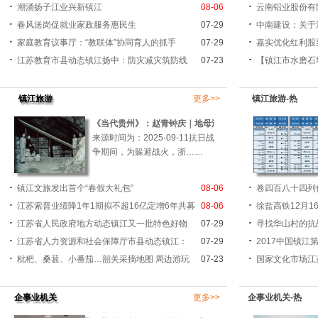
潮涌扬子江业兴新镇江
08-06
云南铝业股份有
春风送岗促就业家政服务惠民生
07-29
中南建设：关于
家庭教育议事厅：“教联体”协同育人的抓手
07-29
嘉实优化红利股
江苏教育市县动态镇江扬中：防灾减灾筑防线
07-23
【镇江市水磨石
镇江旅游
更多>>
镇江旅游-热
《当代贵州》：赵青钟庆｜地母洞中的《四库
来源时间为：2025-09-11抗日战
争期间，为躲避战火，浙……
镇江文旅发出首个“春假大礼包”
08-06
卷四百八十四列
江苏索普业绩降1年1期拟不超16亿定增6年共募
08-06
徐盐高铁12月
江苏省人民政府地方动态镇江又一批特色好物
07-29
寻找华山村的抗
江苏省人力资源和社会保障厅市县动态镇江：
07-29
2017中国镇
枇杷、桑葚、小番茄…韶关采摘地图 周边游玩
07-23
国家文化市场江
企事业机关
更多>>
企事业机关-热